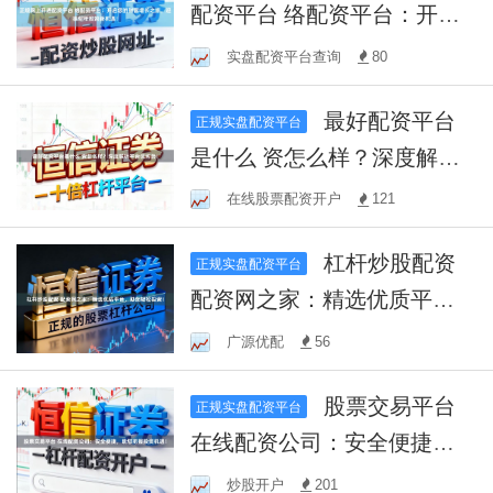
配资平台 络配资平台：开启
您的财富增长之旅，迎接蛇
实盘配资平台查询
80
年投资新机遇！
最好配资平台
正规实盘配资平台
是什么 资怎么样？深度解析
平台优劣势！
在线股票配资开户
121
杠杆炒股配资
正规实盘配资平台
配资网之家：精选优质平
台，助您轻松投资！
广源优配
56
股票交易平台
正规实盘配资平台
在线配资公司：安全便捷，
助您把握投资机遇！
炒股开户
201