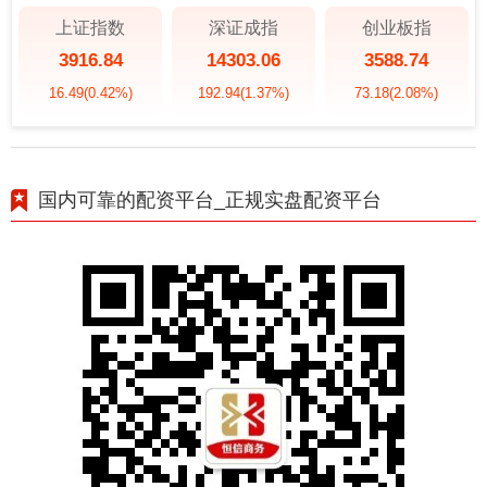
上证指数
深证成指
创业板指
3916.84
14303.06
3588.74
16.49
(0.42%)
192.94
(1.37%)
73.18
(2.08%)
国内可靠的配资平台_正规实盘配资平台