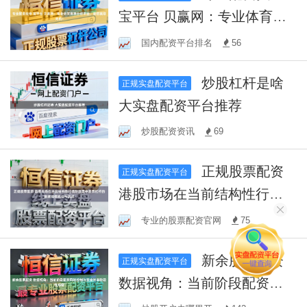
宝平台 贝赢网：专业体育赛
事分析平台，助您赢取先
国内配资平台排名
56
机！
炒股杠杆是啥
正规实盘配资平台
大实盘配资平台推荐
炒股配资资讯
69
正规股票配资
正规实盘配资平台
港股市场在当前结构性行情
阶段里中股票杠杆的数据观
专业的股票配资官网
75
察机会与挑战
新余股票配资
正规实盘配资平台
数据视角：当前阶段配资风
险控制与资金效率阶段性观