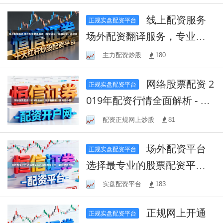
线上配资服务
正规实盘配资平台
场外配资翻译服务，专业译
文，准确无误，迅速高效。
主力配资炒股
180
网络股票配资 2
正规实盘配资平台
019年配资行情全面解析 - 投
资者必看！
配资正规网上炒股
81
场外配资平台
正规实盘配资平台
选择最专业的股票配资平
台，助您稳健投资！
实盘配资平台
183
正规网上开通
正规实盘配资平台