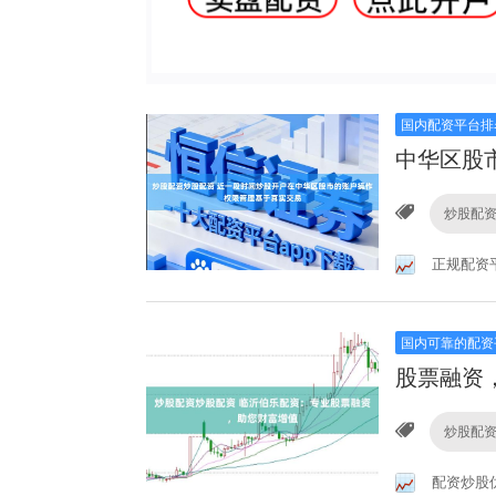
国内配资平台排
中华区股
炒股配
正规配资
国内可靠的配资
股票融资
炒股配
配资炒股