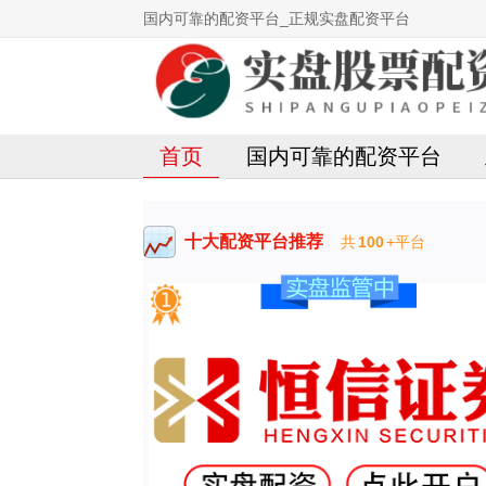
国内可靠的配资平台_正规实盘配资平台
首页
国内可靠的配资平台
十大配资平台推荐
共
100
+平台