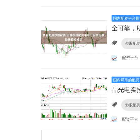
国内配资平台排
全可靠，
炒股配
配资平台
国内可靠的配资
晶光电实
炒股配
配资平台