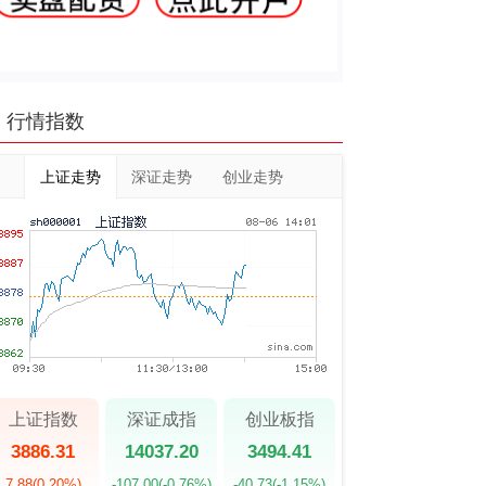
行情指数
上证走势
深证走势
创业走势
上证指数
深证成指
创业板指
3886.31
14037.20
3494.41
7.88
(0.20%)
-107.00
(-0.76%)
-40.73
(-1.15%)