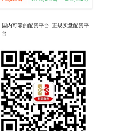
国内可靠的配资平台_正规实盘配资平
台