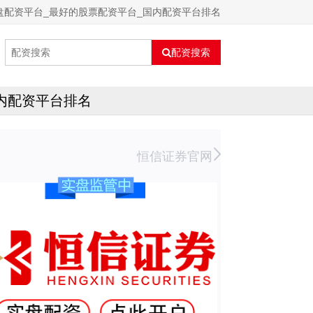
盘配资平台_最好的股票配资平台_国内配资平台排名
配资搜索
内配资平台排名
恒信证券官网