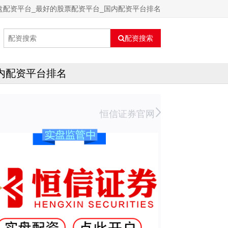
盘配资平台_最好的股票配资平台_国内配资平台排名
配资搜索
内配资平台排名
恒信证券官网