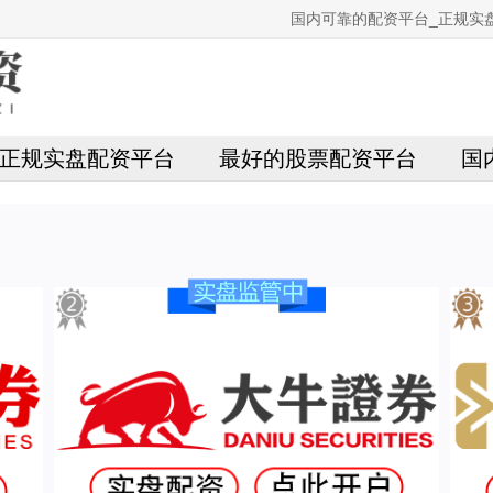
国内可靠的配资平台_正规实
正规实盘配资平台
最好的股票配资平台
国