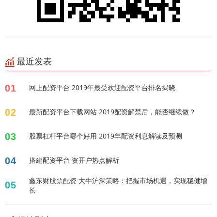
最近发表
01
网上配资平台 2019年最受欢迎配资平台排名揭晓
02
最新配资平台下载网站 2019配资解禁后，能否继续做？
03
股票杠杆平台哪个好用 2019年配资利息解读及预测
04
搭建配资平台 资开户热点解析
鑫东财股票配资 大牛沪深策略：把握市场机遇，实现稳健增
05
长