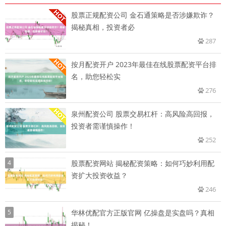
股票正规配资公司 金石通策略是否涉嫌欺诈？
揭秘真相，投资者必
287
按月配资开户 2023年最佳在线股票配资平台排
名，助您轻松实
276
泉州配资公司 股票交易杠杆：高风险高回报，
投资者需谨慎操作！
252
4
股票配资网站 揭秘配资策略：如何巧妙利用配
资扩大投资收益？
246
5
华林优配官方正版官网 亿操盘是实盘吗？真相
揭秘！