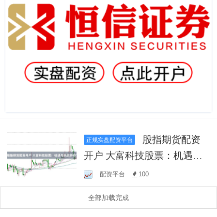
股指期货配资
正规实盘配资平台
开户 大富科技股票：机遇与
挑战并存？
配资平台
100
全部加载完成