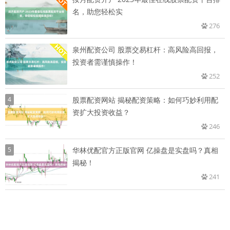
名，助您轻松实
276
泉州配资公司 股票交易杠杆：高风险高回报，
投资者需谨慎操作！
252
4
股票配资网站 揭秘配资策略：如何巧妙利用配
资扩大投资收益？
246
5
华林优配官方正版官网 亿操盘是实盘吗？真相
揭秘！
241