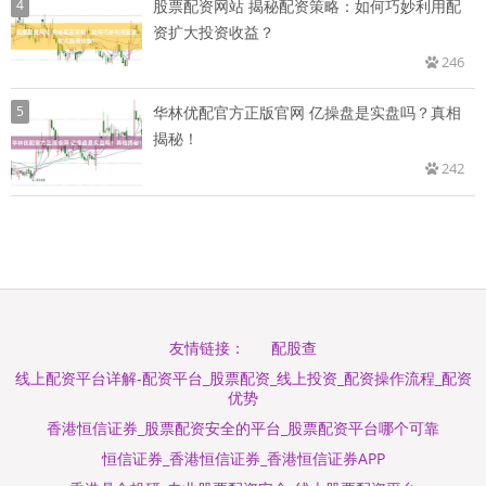
4
股票配资网站 揭秘配资策略：如何巧妙利用配
资扩大投资收益？
246
5
华林优配官方正版官网 亿操盘是实盘吗？真相
揭秘！
242
配股查
友情链接：
线上配资平台详解-配资平台_股票配资_线上投资_配资操作流程_配资
优势
香港恒信证券_股票配资安全的平台_股票配资平台哪个可靠
恒信证券_香港恒信证券_香港恒信证券APP