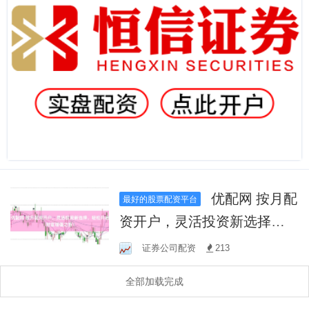
优配网 按月配
最好的股票配资平台
资开户，灵活投资新选择，
轻松开启财富增值之旅！
证券公司配资
213
全部加载完成