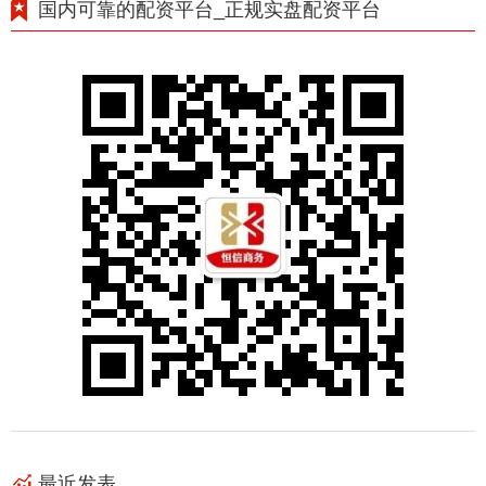
国内可靠的配资平台_正规实盘配资平台
最近发表